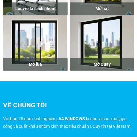
Louvre lá sách nhôm
Mở hất
Mở lùa
Mở Quay
VỀ CHÚNG TÔI
Với hơn 25 năm kinh nghiệm,
AA WINDOWS
là đơn vị sản xuất, gia
công và xuất khẩu nhôm kính theo tiêu chuẩn Úc uy tín tại Việt Nam.