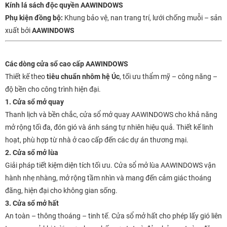
Kính lá sách độc quyền AAWINDOWS
Phụ kiện đồng bộ:
Khung bảo vệ, nan trang trí, lưới chống muỗi – sản
xuất bởi
AAWINDOWS
Các dòng cửa sổ cao cấp AAWINDOWS
Thiết kế theo
tiêu chuẩn nhôm hệ Úc
, tối ưu thẩm mỹ – công năng –
độ bền cho công trình hiện đại.
1. Cửa sổ mở quay
Thanh lịch và bền chắc, cửa sổ mở quay AAWINDOWS cho khả năng
mở rộng tối đa, đón gió và ánh sáng tự nhiên hiệu quả. Thiết kế linh
hoạt, phù hợp từ nhà ở cao cấp đến các dự án thương mại.
2. Cửa sổ mở lùa
Giải pháp tiết kiệm diện tích tối ưu. Cửa sổ mở lùa AAWINDOWS vận
hành nhẹ nhàng, mở rộng tầm nhìn và mang đến cảm giác thoáng
đãng, hiện đại cho không gian sống.
3. Cửa sổ mở hất
An toàn – thông thoáng – tinh tế. Cửa sổ mở hất cho phép lấy gió liên