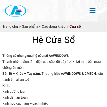
Trang chủ
»
Sản phẩm
»
Các dòng khác
»
Cửa sổ
Hệ Cửa Sổ
Thông số chung của hệ cửa sổ AAWINDOWS
Thanh nhôm:
Sơn tĩnh điện cao cấp, độ dày
1.4 – 1.6 mm
, bền màu,
chống ăn mòn
Bản lề – Khóa – Tay nắm:
Thương hiệu
AAWINDOWS & CMECH
, vận
hành êm ái, an toàn
Kính:
Kính cường lực
Kính dán an toàn
Kính hộp cách âm – cách nhiệt