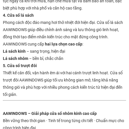
tục ngay cả khi trời mưa, hạn chế mưa tạt và đảm bảo an toàn, đặc
biệt phù hợp với nhà phố và căn hộ cao tầng.
4. Cửa sổ lá sách
Phong cách độc đáo mang hơi thở nhiệt đới hiện đại. Cửa sổ lá sách
AAWINDOWS giúp điều chỉnh ánh sáng và lưu thông gió linh hoạt,
đồng thời tạo điểm nhấn kiến trúc cho mặt đứng công trình.
AAWINDOWS cung cấp
hai lựa chọn cao cấp
:
Lá sách kính
– sang trọng, hiện đại
Lá sách nhôm
– bền bỉ, chắc chắn
5. Cửa sổ trượt đôi
Thiết kế cân đối, vận hành êm ái với hai cánh trượt linh hoạt. Cửa sổ
trượt đôi AAWINDOWS giúp tối ưu không gian mở, tăng khả năng
thông gió và phù hợp với nhiều phong cách kiến trúc từ hiện đại đến
tối giản.
AAWINDOWS – Giải pháp cửa sổ nhôm kính cao cấp
Bền vững theo thời gian · Tinh tế trong từng chi tiết · Chuẩn mực cho
công trình hiện đại