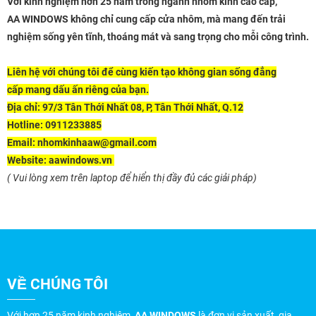
Với kinh nghiệm hơn 25 năm trong ngành nhôm kính cao cấp,
AA WINDOWS không chỉ cung cấp cửa nhôm, mà mang đến trải
nghiệm sống yên tĩnh, thoáng mát và sang trọng cho mỗi công trình.
Liên hệ với chúng tôi để cùng kiến tạo không gian sống đẳng
cấp mang dấu ấn riêng của bạn.
Địa chỉ:
97/3 Tân Thới Nhất 08, P, Tân Thới Nhất, Q.12
Hotline
: 0911233885
Email:
nhomkinhaaw@gmail.com
Website:
aawindows.vn
( Vui lòng xem trên laptop để hiển thị đầy đủ các giải pháp)
VỀ CHÚNG TÔI
Với hơn 25 năm kinh nghiệm,
AA WINDOWS
là đơn vị sản xuất, gia