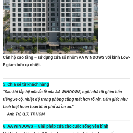
Căn hộ cao tầng – sử dụng cửa sổ nhôm AA WINDOWS với kính Low-
E giảm bức xạ nhiệt.
5. Chia sẻ từ khách hàng
“Sau khi lắp hệ cửa ẩn lề của AA WINDOWS, ngôi nhà tôi giảm hẳn
tiếng xe cộ, nhiệt độ trong phòng cũng mát hơn rõ rệt. Cảm giác như
tách biệt hoàn toàn khỏi phố xá ồn ào.”
—
Anh Trí, Q.7, TP.HCM
6. AA WINDOWS – Giải pháp cửa cho cuộc sống yên bình