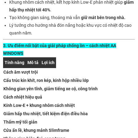
Khung nhôm cách nhiệt, kết hợp kính Low-E phản nhiệt giúp
giảm
hấp thụ nhiệt tới 40%
.
Tạo không gian sáng, thoáng mà vẫn
giữ mát bên trong nhà.
Lý tưởng cho hướng nhà đón nắng hoặc khu vực có nhiệt độ cao
quanh năm.
3. Ưu điểm nổi bật của giải pháp chống ồn – cách nhiệt AA
WINDOWS
Tính năng
Mô tả
Lợi ích
Cách âm vượt trội
Cấu trúc kín khít, ron kép, kính hộp nhiều lớp
Không gian yên tĩnh, giảm tiếng xe cộ, công trình
Cách nhiệt hiệu quả
Kính Low-E + khung nhôm cách nhiệt
Giảm hấp thu nhiệt, tiết kiệm điện điều hòa
Thẩm mỹ tối giản
Cửa ẩn lề, khung mảnh Slimframe