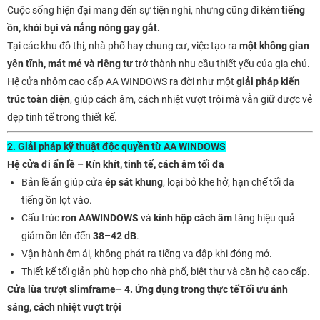
Cuộc sống hiện đại mang đến sự tiện nghi, nhưng cũng đi kèm
tiếng
ồn, khói bụi và nắng nóng gay gắt.
Tại các khu đô thị, nhà phố hay chung cư, việc tạo ra
một không gian
yên tĩnh, mát mẻ và riêng tư
trở thành nhu cầu thiết yếu của gia chủ.
Hệ cửa nhôm cao cấp AA WINDOWS ra đời như một
giải pháp kiến
trúc toàn diện
, giúp cách âm, cách nhiệt vượt trội mà vẫn giữ được vẻ
đẹp tinh tế trong thiết kế.
2. Giải pháp kỹ thuật độc quyền từ AA WINDOWS
Hệ cửa đi ẩn lề – Kín khít, tinh tế, cách âm tối đa
Bản lề ẩn giúp cửa
ép sát khung
, loại bỏ khe hở, hạn chế tối đa
tiếng ồn lọt vào.
Cấu trúc
ron AAWINDOWS
và
kính hộp cách âm
tăng hiệu quả
giảm ồn lên đến
38–42 dB
.
Vận hành êm ái, không phát ra tiếng va đập khi đóng mở.
Thiết kế tối giản phù hợp cho nhà phố, biệt thự và căn hộ cao cấp.
Cửa lùa trượt slimframe
– 4. Ứng dụng trong thực tếTối ưu ánh
sáng, cách nhiệt vượt trội