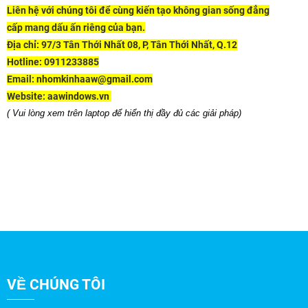
Liên hệ với chúng tôi để cùng kiến tạo không gian sống đẳng
cấp mang dấu ấn riêng của bạn.
Địa chỉ:
97/3 Tân Thới Nhất 08, P, Tân Thới Nhất, Q.12
Hotline
: 0911233885
Email:
nhomkinhaaw@gmail.com
Website:
aawindows.vn
( Vui lòng xem trên laptop để hiển thị đầy đủ các giải pháp)
VỀ CHÚNG TÔI