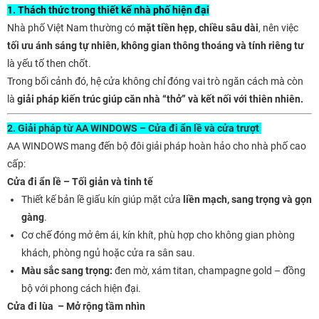
1. Thách thức trong thiết kế nhà phố hiện đại
Nhà phố Việt Nam thường có
mặt tiền hẹp, chiều sâu dài
, nên việc
tối ưu ánh sáng tự nhiên, không gian thông thoáng và tính riêng tư
là yếu tố then chốt.
Trong bối cảnh đó, hệ cửa không chỉ đóng vai trò ngăn cách mà còn
là
giải pháp kiến trúc giúp căn nhà “thở” và kết nối với thiên nhiên.
2. Giải pháp từ AA WINDOWS – Cửa đi ẩn lề và cửa trượt
AA WINDOWS mang đến bộ đôi giải pháp hoàn hảo cho nhà phố cao
cấp:
Cửa đi ẩn lề – Tối giản và tinh tế
Thiết kế bản lề giấu kín giúp mặt cửa
liền mạch, sang trọng và gọn
gàng
.
Cơ chế đóng mở êm ái, kín khít, phù hợp cho không gian phòng
khách, phòng ngủ hoặc cửa ra sân sau.
Màu sắc sang trọng:
đen mờ, xám titan, champagne gold – đồng
bộ với phong cách hiện đại.
Cửa đi lùa – Mở rộng tầm nhìn